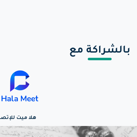
بالشراكة مع
هلا ميت للإتصا