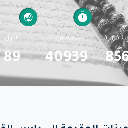
ة قرآنية
دقيقة قرآنية
الدول
89
40939
856