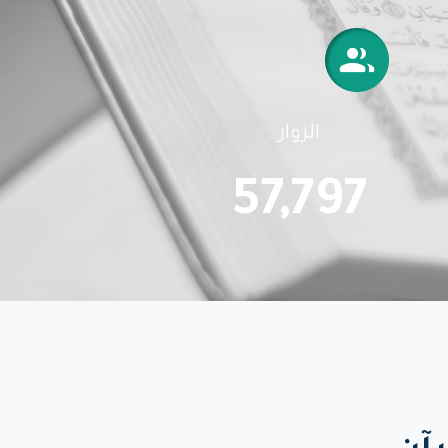
الزوار
57,797