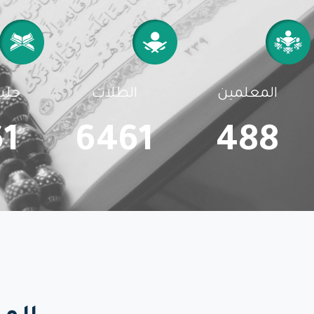
المعلمين
الطلاب
جلس
1
6461
488