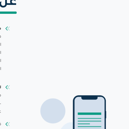
عن 
م
ه
ا
ا
ا
ا
ل
م
ع
ق