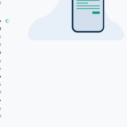
ا
م
ا
ت
ا
ت
ي
م
م
ت
ا
خ
ي
ا