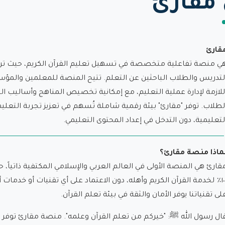
مقارئ
قارئ
ي منصة تفاعلية متخصصة في تسهيل تعليم القرآن الكريم، حيث تربط
لتدريس والطلاب الباحثين عن التعلم. تتيح المنصة للمعلمين والمؤس
للازمة لإدارة عملية التعليم، مع إمكانية تخصيص المناهج وأساليب ا
لطلاب. توفر "مقارئ" بيئة رقمية شاملة تُسهم في تعزيز تجربة التعليم، 
لتعليمية، دون التدخل في إعداد المحتوى التعليمي.
ماذا منصة مقارئ؟
قارئ هي المنصة الأولى في العالم العربي والإسلامي المكتفية ذاتياً،
١٠٠٪ لخدمة القرآن الكريم وأهله، دون الاعتماد على أي تقنيات أو خدمات أ
لى تقنياتنا يوفر الأمان والثقة في بيئة تعلم القرآن.
ال رسول الله ﷺ: "خيركم من تعلم القرآن وعلمه". منصة مقارئ توفر